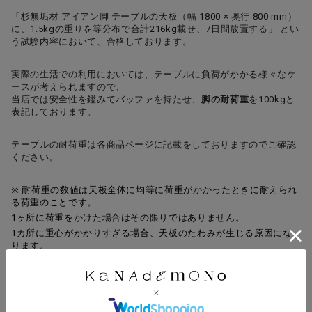
「杉無垢材 アイアン脚 テーブルの天板（幅 1800 × 奥行 800 mm）
に、1.5kgの重りを等分布で合計216kg載せ、7日間放置する」 とい
う試験内容において、合格しております。
実際の生活での利用においては、テーブルに負荷がかかる様々なケ
ースが考えられますので、
当店では安全性を鑑みてバッファを持たせ、
脚の耐荷重
を100kgと
表記しております。
テーブルの耐荷重は各商品ページに記載をしておりますのでご確認
ください。
※ 耐荷重の数値は天板全体に均等に荷重がかかったときに耐えられ
る荷重のことです。
1ヶ所に荷重をかけた場合はその限りではありません。
1カ所に重心がかかりすぎる場合、天板のたわみが生じる原因にな
ります。
デスクトップなど重量のあるものを載せる場合は、テーブル脚の上
のあたりに配置することを推奨します。
品質試験報告書はこちらへ