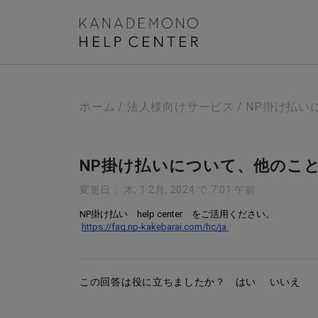
ホーム
法人様向けサービス
NP掛け払い
NP掛け払いについて、他のこ
変更日： 木, 1 2月, 2024 で 7:01 午前
NP掛け払い　help center　をご活用ください。
https://faq.np-kakebarai.com/hc/ja
この回答は役に立ちましたか？
はい
いいえ