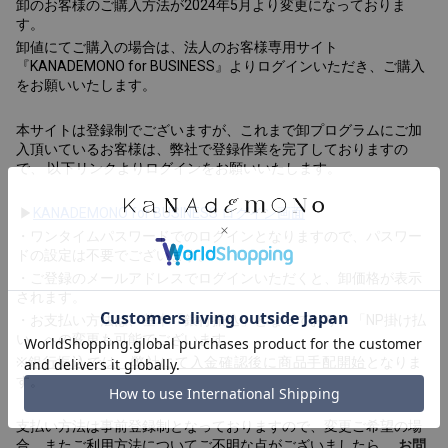
卸のお客様のご購入方法が2024年5月より変更になっておりま
す。
卸値にてご購入の場合は、法人のお客様専用サイト
『KANADEMONO for BUSINESS』よりログインいただき、ご購入
をお願いいたします。 
本サイトは登録制でございますが、これまで卸プログラムにご加
入頂いているお客様は、弊社で登録作業を完了しておりますの
で、 以下リンクよりログインをお願いいたします。
 ▶
KANADEMONO for BUSINESS ログイン画面
・ワンタイムパスワードでのログインとなりますので、パスワー
ドの設定は不要でございます。 　
・ご登録のメールアドレスでログインいただくと、卸価格が表示
されます。 
・お支払い方法は、基本「銀行振込」となっており、「NP掛け払
い」への変更も可能でございます。 
※
銀行振込では、弊社にて入金確認後に商品手配開始
となりま
す。
支払い方法は事前登録制となっておりますので、変更ご希望の場
合、またご利用方法についてご不明な点がございましたら、
お問