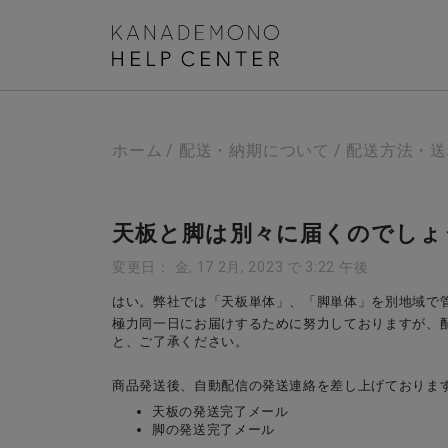
ホーム
配送・納期について
配送方法・送
天板と脚は別々に届くのでしょ
変更日： 金, 17 2月, 2023 で 3:22 午後
はい。弊社では「天板単体」、「脚単体」を別地域で
極力同一日にお届けするために努力しておりますが、
と、ご了承ください。
商品発送後、自動配信の発送連絡を差し上げておりま
天板の発送完了メール
脚の発送完了メール