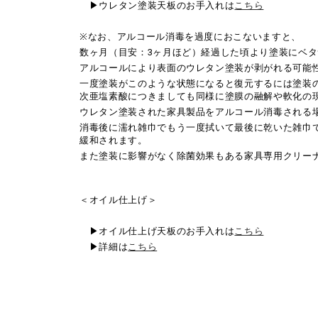
▶︎ウレタン塗装天板のお手入れは
こちら
※なお、アルコール消毒を過度におこないますと、
数ヶ月（目安：3ヶ月ほど）経過した頃より塗装にベ
アルコールにより表面のウレタン塗装が剥がれる可能
一度塗装がこのような状態になると復元するには塗装
次亜塩素酸につきましても同様に塗膜の融解や軟化の
ウレタン塗装された家具製品をアルコール消毒される
消毒後に濡れ雑巾でもう一度拭いて最後に乾いた雑巾
緩和されます。
また塗装に影響がなく除菌効果もある家具専用クリー
＜オイル仕上げ＞
▶︎オイル仕上げ天板のお手入れは
こちら
▶︎詳細は
こちら