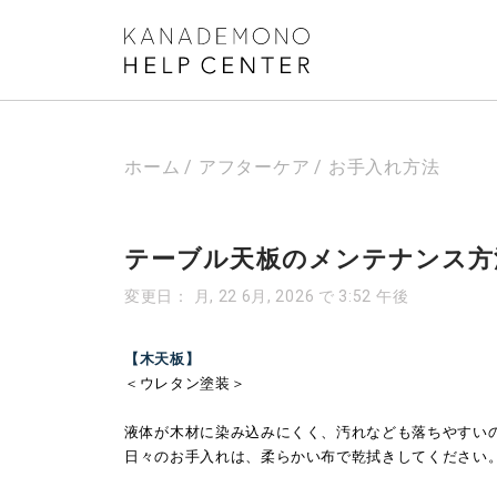
ホーム
アフターケア
お手入れ方法
テーブル天板のメンテナンス方
変更日： 月, 22 6月, 2026 で 3:52 午後
【木天板】
＜ウレタン塗装＞
液体が木材に染み込みにくく、汚れなども落ちやすい
日々のお手入れは、柔らかい布で乾拭きしてください