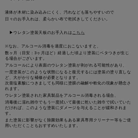
液体が木材に染み込みにくく、汚れなども落ちやすいので
日々のお手入れは、柔らかい布で乾拭きしてください。
▶︎ウレタン塗装天板のお手入れは
こちら
※なお、アルコール消毒を過度におこないますと、
数ヶ月（目安：3ヶ月ほど）経過した頃より塗装にベタつきが生じ
る場合がございます。
アルコールにより表面のウレタン塗装が剥がれる可能性があり、
一度塗装がこのような状態になると復元するには塗装の塗り直しな
ど、大がかりな補修が必要となります。
次亜塩素酸につきましても同様に塗膜の融解や軟化の現象が懸念さ
れます。
ウレタン塗装された家具製品をアルコール消毒される場合、
消毒後に濡れ雑巾でもう一度拭いて最後に乾いた雑巾で拭いていた
だければ、
このような塗装にダメージを与えることが緩和されま
す。
また塗装に影響がなく除菌効果もある家具専用クリーナー等をご使
用いただくこともおすすめいたします。